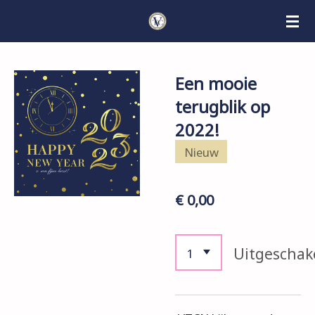
Ga
direct
naar
Een mooie
de
terugblik op
hoofdinhoud
2022!
Nieuw
€ 0,00
Uitgeschak